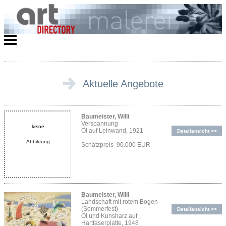
Aktuelle Angebote
Baumeister, Willi
Verspannung
keine
Öl auf Leinwand, 1921
Detailansicht >>
Abbildung
Schätzpreis 90.000 EUR
Baumeister, Willi
Landschaft mit rotem Bogen
(Sommerfest)
Detailansicht >>
Öl und Kunsharz auf
Hartfaserplatte, 1948